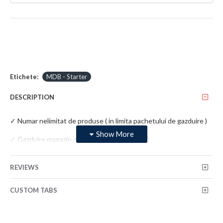
Etichete:
MDB - Starter
DESCRIPTION
✓ Numar nelimitat de produse ( in limita pachetului de gazduire )
✓ Gazduire magazin online ( pachet 500 MB )
✓ 3 template-uri disponibile
REVIEWS
✓ Integrare plata cu cardul
CUSTOM TABS
✓ Configurare metoda de transport cu taxa fixa
✓ Certificat SSL Gratuit