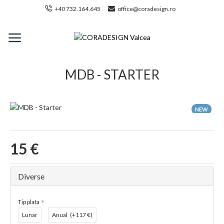
+40 732.164.645
office@coradesign.ro
MDB - STARTER
NEW
15 €
Diverse
Tip plata
Lunar
Anual
(+117 €)