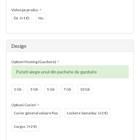
Video pe produs
Da
(+1 €)
Nu
Design
Optiuni Hosting (Gazduire)
Puteti alege unul din pachete de gazduire
1 Gb
3 Gb
5 Gb
7 Gb
10 Gb
Optiuni Curieri
Curier general valoare fixa
Lockere Sameday
(+2 €)
Cargus
(+2 €)