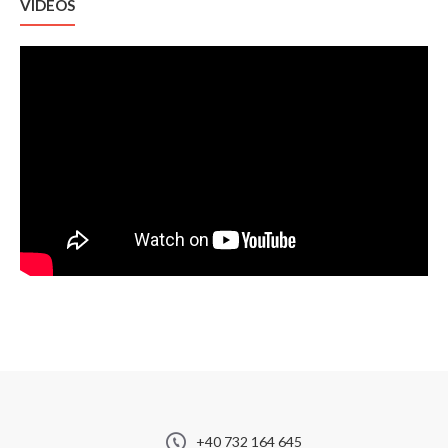
VIDEOS
✓ Creare adrese de email ( max. 2 adrese email )
✓ Suport GRATUIT prin email
✓ Suport GRATUIT prin telefon ( 1 conversatie de maxim 10
minute )
Fiecare pachet permite o dezvoltare ulterioara a magazinului
online in functie de nevoile afacerii
...
15 € / luna (la plata pe luna)
11 € / luna (la plata pe 1 an)
+40 732 164 645