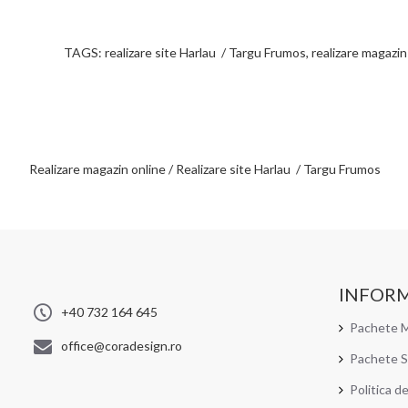
TAGS: realizare site Harlau / Targu Frumos, realizare magazi
Realizare magazin online / Realizare site Harlau / Targu Frumos
INFORM
+40 732 164 645
Pachete M
office@coradesign.ro
Pachete S
Politica d