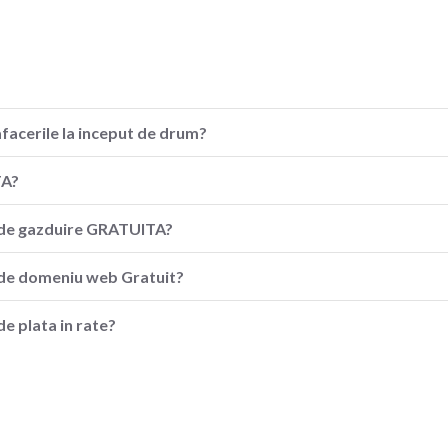
afacerile la inceput de drum?
TA?
ia de gazduire GRATUITA?
a de domeniu web Gratuit?
de plata in rate?