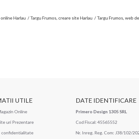
n online Harlau / Targu Frumos, creare site Harlau / Targu Frumos, web de
ATII UTILE
DATE IDENTIFICARE
agazin Online
Primero Design 1305 SRL
ite uri Prezentare
Cod Fiscal: 45565552
e confidentialitate
Nr. Inreg. Reg. Com: J38/102/20