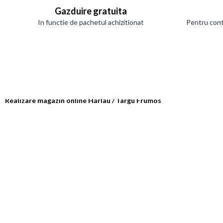
Gazduire gratuita
In functie de pachetul achizitionat
Pentru cont
Realizare magazin online Harlau / Targu Frumos