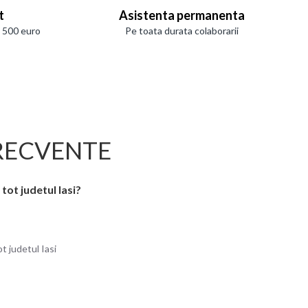
t
Asistenta permanenta
e 500 euro
Pe toata durata colaborarii
RECVENTE
 tot judetul Iasi?
ot judetul Iasi