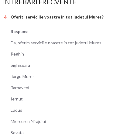
INTREBARI FRECVENTE
Oferiti serviciile voastre in tot judetul Mures?
Raspuns:
Da, oferim serviciile noastre in tot judetul Mures
Reghin
Sighisoara
Targu Mures
Tarnaveni
Iernut
Ludus
Miercurea Nirajului
Sovata