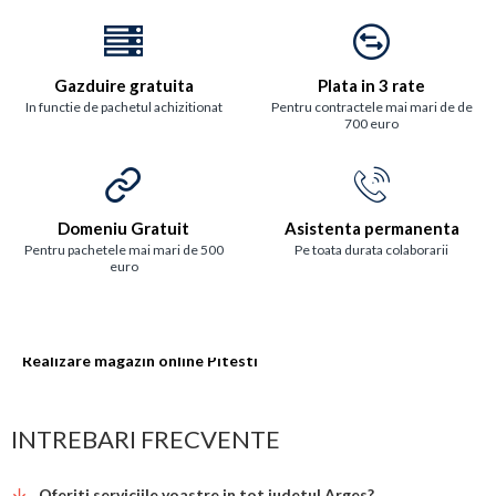
Gazduire gratuita
Plata in 3 rate
In functie de pachetul achizitionat
Pentru contractele mai mari de de
700 euro
Domeniu Gratuit
Asistenta permanenta
Pentru pachetele mai mari de 500
Pe toata durata colaborarii
euro
Realizare magazin online Pitesti
INTREBARI FRECVENTE
Oferiti serviciile voastre in tot judetul Arges?