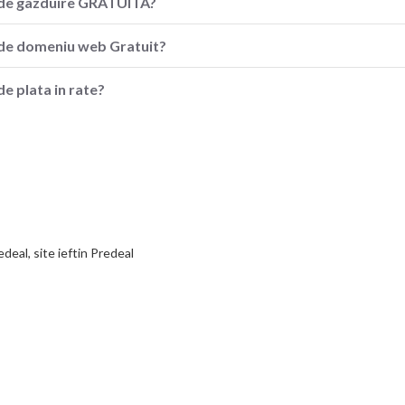
ia de gazduire GRATUITA?
a de domeniu web Gratuit?
de plata in rate?
deal, site ieftin Predeal