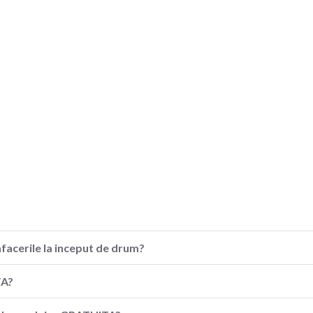
afacerile la inceput de drum?
TA?