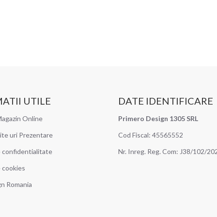
ATII UTILE
DATE IDENTIFICARE
agazin Online
Primero Design 1305 SRL
ite uri Prezentare
Cod Fiscal: 45565552
e confidentialitate
Nr. Inreg. Reg. Com: J38/102/20
e cookies
gn Romania