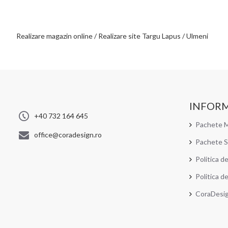
Realizare magazin online / Realizare site Targu Lapus / Ulmeni
INFORM
+40 732 164 645
Pachete M
office@coradesign.ro
Pachete S
Politica d
Politica d
CoraDesi