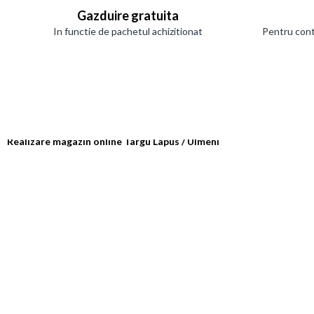
Gazduire gratuita
In functie de pachetul achizitionat
Pentru cont
Realizare magazin online Targu Lapus / Ulmeni