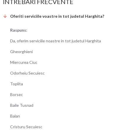
INTREBARI FRECVENTE
Oferiti serviciile voastre in tot judetul Harghita?
Raspuns:
Da, oferim serviciile noastre in tot judetul Harghita
Gheorghieni
Miercurea Ciuc
Odorheiu Secuiesc
Toplita
Borsec
Baile Tusnad
Balan
Cristuru Secuiesc