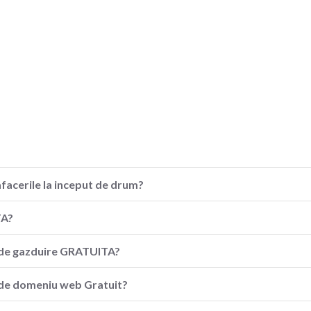
afacerile la inceput de drum?
TA?
ia de gazduire GRATUITA?
a de domeniu web Gratuit?